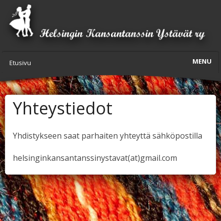
MENU
Etusivu
Uutiset
Yhteystiedot
Yhdistys
Lavatanssit 2026
Yhdistykseen saat parhaiten yhteyttä sähköpostilla
helsinginkansantanssinystavat(at)gmail.com
Tilaa esitys
Materiaalipankki
Yhteystiedot